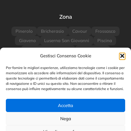
Zona
Pinerolo
Bricherasio
Cavour
Frossasco
Giaveno
Luserna San Giovanni
Piscina
San Germano Chisone
San Secondo
Gestisci Consenso Cookie
Villar Perosa
Torino
Milano
Per fornire le migliori esperienze, utilizziamo tecnologie come i cookie per
memorizzare e/o accedere alle informazioni del dispositivo. Il consenso a
queste tecnologie ci permetterà di elaborare dati come il comportamento
Categorie Blog
di navigazione o ID unici su questo sito. Non acconsentire o ritirare il
consenso può influire negativamente su alcune caratteristiche e funzioni.
Hosting
Marketing
News
Normative
Security
SEO
Tech
Accetta
Nega