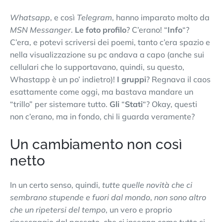
Whatsapp
, e così
Telegram
, hanno imparato molto da
MSN Messanger
.
Le foto profilo
? C’erano! “
Info
“?
C’era, e potevi scriversi dei poemi, tanto c’era spazio e
nella visualizzazione su pc andava a capo (anche sui
cellulari che lo supportavano, quindi, su questo,
Whastapp è un po’ indietro)!
I gruppi
? Regnava il caos
esattamente come oggi, ma bastava mandare un
“trillo” per sistemare tutto.
Gli
“
Stati
“? Okay, questi
non c’erano, ma in fondo, chi li guarda veramente?
Un cambiamento non così
netto
In un certo senso, quindi,
tutte quelle novità che ci
sembrano stupende e fuori dal mondo
,
non sono altro
che un ripetersi del tempo
, un vero e proprio
ripescaggio dal passato, che ci insegna come tutto si