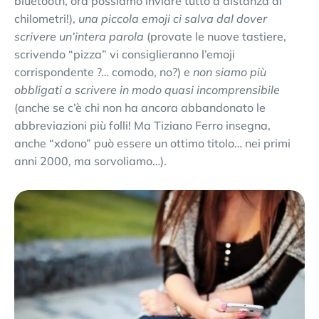
bluetooth, ora possiamo inviare tutto a distanza di
chilometri!),
una piccola emoji ci salva dal dover
scrivere un’intera parola
(provate le nuove tastiere,
scrivendo “pizza” vi consiglieranno l’emoji
corrispondente ?… comodo, no?) e
non siamo più
obbligati a scrivere in modo quasi incomprensibile
(anche se c’è chi non ha ancora abbandonato le
abbreviazioni più folli! Ma Tiziano Ferro insegna,
anche “xdono” può essere un ottimo titolo… nei primi
anni 2000, ma sorvoliamo…).