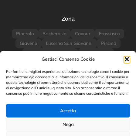
Zona
Pinerolo
Bricherasio
Cavour
Frossasco
Giaveno
Luserna San Giovanni
Piscina
San Germano Chisone
San Secondo
Gestisci Consenso Cookie
Villar Perosa
Torino
Milano
Per fornire le migliori esperienze, utilizziamo tecnologie come i cookie per
memorizzare e/o accedere alle informazioni del dispositivo. Il consenso a
queste tecnologie ci permetterà di elaborare dati come il comportamento
Categorie Blog
di navigazione o ID unici su questo sito. Non acconsentire o ritirare il
consenso può influire negativamente su alcune caratteristiche e funzioni.
Hosting
Marketing
News
Normative
Security
SEO
Tech
Accetta
Nega