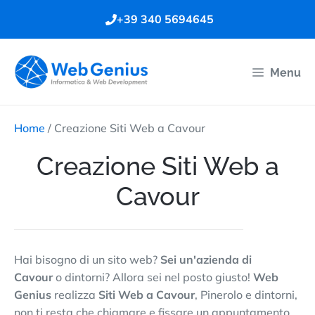
Vai
+39 340 5694645
al
contenuto
Menu
Home
/
Creazione Siti Web a Cavour
Creazione Siti Web a
Cavour
Hai bisogno di un sito web?
Sei un'azienda di
Cavour
o dintorni? Allora sei nel posto giusto!
Web
Genius
realizza
Siti Web a Cavour
, Pinerolo e dintorni,
non ti resta che chiamare e fissare un appuntamento