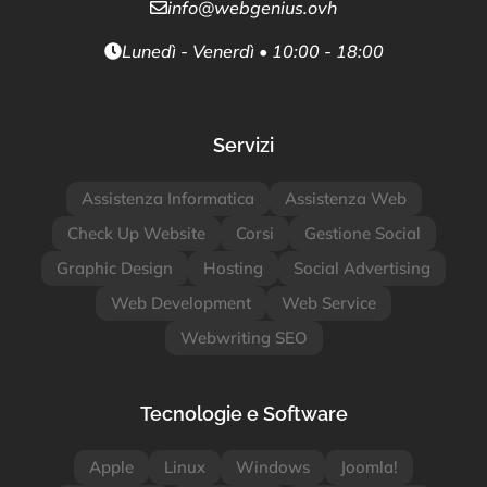
info@webgenius.ovh
Lunedì - Venerdì • 10:00 - 18:00
Servizi
Assistenza Informatica
Assistenza Web
Check Up Website
Corsi
Gestione Social
Graphic Design
Hosting
Social Advertising
Web Development
Web Service
Webwriting SEO
Tecnologie e Software
Apple
Linux
Windows
Joomla!