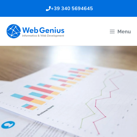
Vai
+39 340 5694645
al
contenuto
Menu