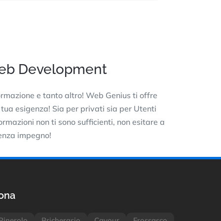
Web Development
rmazione e tanto altro! Web Genius ti offre
 tua esigenza! Sia per privati sia per Utenti
rmazioni non ti sono sufficienti, non esitare a
senza impegno!
ona
Pinerolo
Bricherasio
Cavour
Frossasco