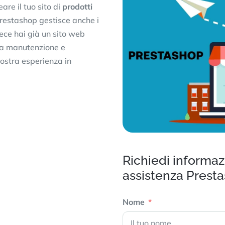
re il tuo sito di
prodotti
 Prestashop gestisce anche i
ce hai già un sito web
 la manutenzione e
nostra esperienza in
Richiedi informa
assistenza Prest
Nome