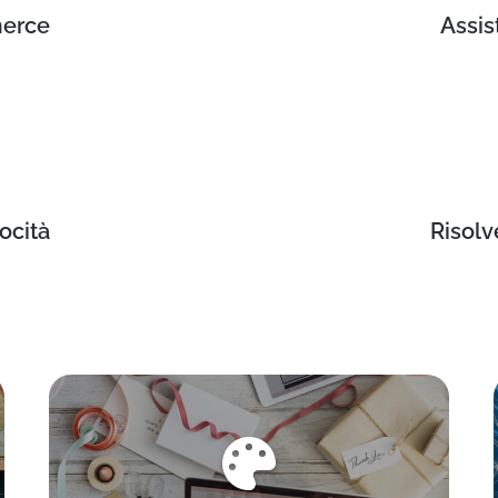
merce
Assis
ocità
Risolv